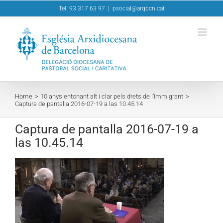
Skip
Tel. 93 317 63 97
|
psocial@arqbcn.cat
to
content
Home
10 anys entonant alt i clar pels drets de l’immigrant
Captura de pantalla 2016-07-19 a las 10.45.14
Captura de pantalla 2016-07-19 a
las 10.45.14