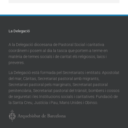
La Delegació
A la Delegació diocesana de Pastoral Social i caritativa
coordinem i posem al dia la tasca que portem a terme en
matèria de temes socials i de caritat els religiosos, laics i
preveres.
La Delegació està formada pel Secretariats i entitats: Apostolat
del mar, Càritas, Secretariat pastoral amb migrants,
Secretariat pastoral pels marginats, Secretariat pastoral
penitenciària, Secretariat pastoral del trànsit, bombers i cossos
de seguretat i les Institucions socials i caritatives: Fundació de
la Santa Creu, Justícia i Pau, Mans Unides i Obinso.