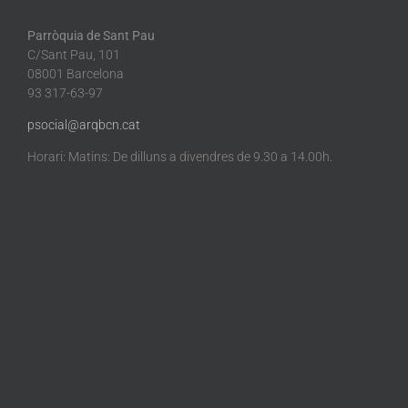
Parròquia de Sant Pau
C/Sant Pau, 101
08001 Barcelona
93 317-63-97
psocial@arqbcn.cat
Horari: Matins: De dilluns a divendres de 9.30 a 14.00h.