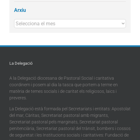
Arxiu
Arxius
La Delegació
A la Delegació diocesana de Pastoral Social i caritativa
coordinem i posem al dia la tasca que portem a terme en
matèria de temes socials i de caritat els religiosos, laics i
preveres.
La Delegació està formada pel Secretariats i entitats: Apostolat
del mar, Càritas, Secretariat pastoral amb migrants,
Secretariat pastoral pels marginats, Secretariat pastoral
penitenciària, Secretariat pastoral del trànsit, bombers i cossos
de seguretat i les Institucions socials i caritatives: Fundació de