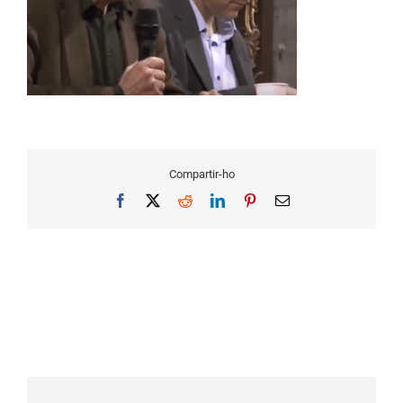
Compartir-ho
Facebook
X
Reddit
LinkedIn
Pinterest
Email