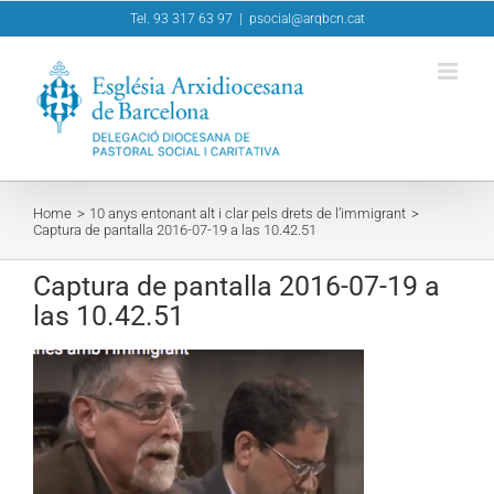
Skip
Tel. 93 317 63 97
|
psocial@arqbcn.cat
to
content
Home
10 anys entonant alt i clar pels drets de l’immigrant
Captura de pantalla 2016-07-19 a las 10.42.51
Captura de pantalla 2016-07-19 a
las 10.42.51