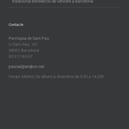
tradicional benedicció de vehicles a Barcelona
Contacte
Parròquia de Sant Pau
C/Sant Pau, 101
08001 Barcelona
93 317-63-97
psocial@arqbcn.cat
Horari: Matins: De dilluns a divendres de 9.30 a 14.00h.