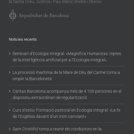
la Santa Creu, Justícia i Pau, Mans Unides i Obinso.
Noticies recents
Seminari d’Ecologia Integral: «Magnifica Humanitas: reptes
de la intel·ligència artificial per a l’Ecologia Integral»
La processó marítima de la Mare de Déu del Carme torna a
omplir la Barceloneta
Càritas Barcelona acompanya més de 4.100 persones en el
dispositiu extraordinari de regularització
Curs d’estiu: Formació pastoral en Ecologia Integral: «La fe
de l’Església davant d’un món canviant»
Sant Cristòfol torna a reunir els conductors en la